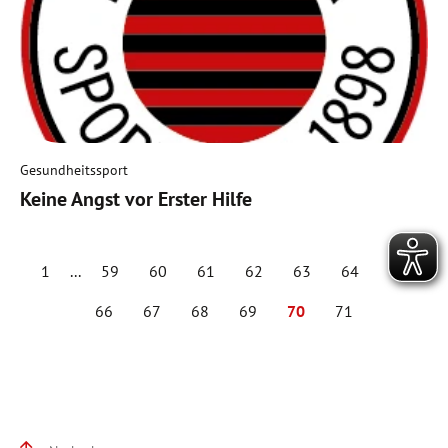
Gesundheitssport
Keine Angst vor Erster Hilfe
1
...
59
60
61
62
63
64
65
66
67
68
69
70
71