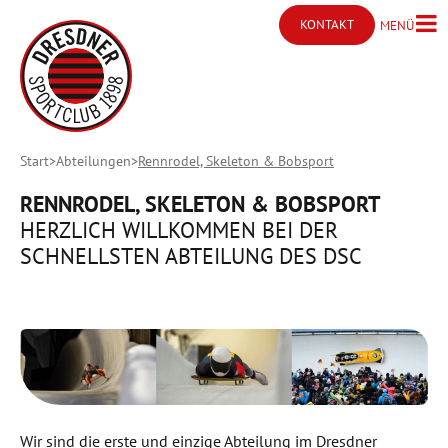
KONTAKT
MENÜ
Menü ö
Kontakt öffnen
Start
Abteilungen
Rennrodel, Skeleton & Bobsport
RENNRODEL, SKELETON & BOBSPORT
HERZLICH WILLKOMMEN BEI DER
SCHNELLSTEN ABTEILUNG DES DSC
Wir sind die erste und einzige Abteilung im Dresdner