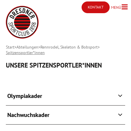
KONTAKT
MENÜ
Menü ö
Kontakt öffnen
Start
Abteilungen
Rennrodel, Skeleton & Bobsport
Spitzensportler*innen
UNSERE SPITZENSPORTLER*INNEN
Olympiakader
Nachwuchskader