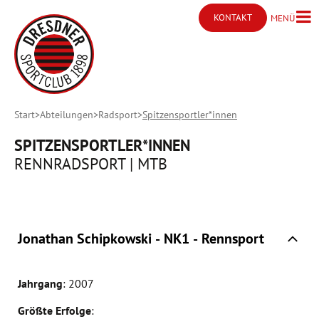
KONTAKT
MENÜ
Menü ö
Kontakt öffnen
Start
Abteilungen
Radsport
Spitzensportler*innen
SPITZENSPORTLER*INNEN
RENNRADSPORT | MTB
Jonathan Schipkowski - NK1 - Rennsport
Jahrgang
: 2007
Größte Erfolge
: