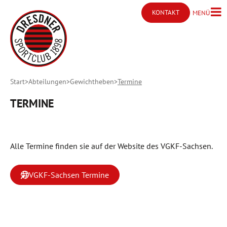
KONTAKT
MENÜ
Menü ö
Kontakt öffnen
Start
Abteilungen
Gewichtheben
Termine
TERMINE
Alle Termine finden sie auf der Website des VGKF-Sachsen.
VGKF-Sachsen Termine