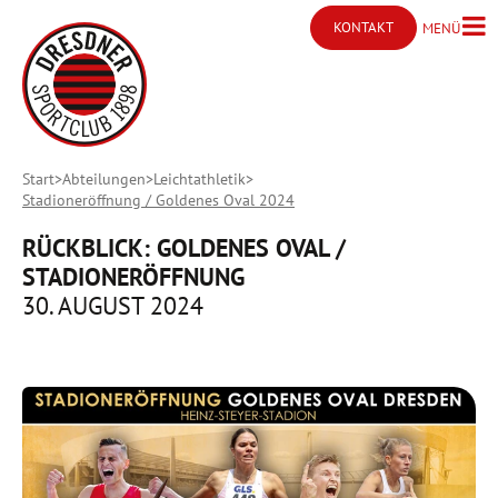
KONTAKT
MENÜ
Menü ö
Kontakt öffnen
Start
Abteilungen
Leichtathletik
Stadioneröffnung / Goldenes Oval 2024
RÜCKBLICK: GOLDENES OVAL /
STADIONERÖFFNUNG
30. AUGUST 2024