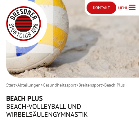
KONTAKT
MENÜ
Menü ö
Kontakt öffnen
Start
Abteilungen
Gesundheitssport
Breitensport
Beach Plus
BEACH PLUS
BEACH-VOLLEYBALL UND
WIRBELSÄULENGYMNASTIK