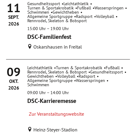
11
Gesundheitssport
Leichtathletik
Turnen & Sportakrobatik
Fußball
Wasserspringen
Schwimmen
Gewichtheben
Allgemeine Sportgruppe
Radsport
Volleyball
SEPT.
Rennrodel, Skeleton & Bobsport
2026
15:00
Uhr
–
19:00 Uhr
DSC-Familienfest
Oskarshausen in Freital
09
Leichtathletik
Turnen & Sportakrobatik
Fußball
Rennrodel, Skeleton & Bobsport
Gesundheitssport
Gewichtheben
Volleyball
Radsport
Allgemeine Sportgruppe
Wasserspringen
OKT.
Schwimmen
2026
09:00
Uhr
–
14:00 Uhr
DSC-Karrieremesse
Zur Veranstaltungswebsite
Heinz-Steyer-Stadion