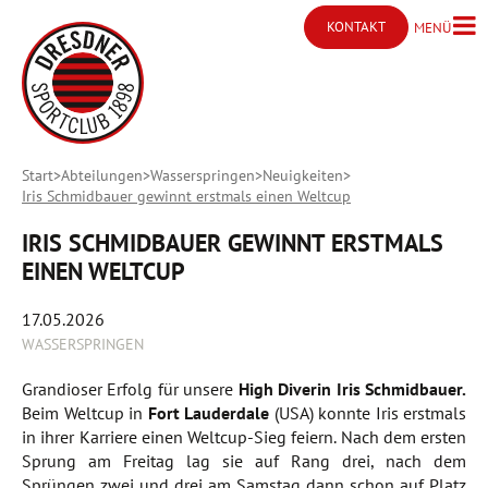
KONTAKT
MENÜ
Menü ö
Kontakt öffnen
Start
Abteilungen
Wasserspringen
Neuigkeiten
Iris Schmidbauer gewinnt erstmals einen Weltcup
IRIS SCHMIDBAUER GEWINNT ERSTMALS
EINEN WELTCUP
17.05.2026
WASSERSPRINGEN
Grandioser Erfolg für unsere
High Diverin Iris Schmidbauer.
Beim Weltcup in
Fort Lauderdale
(USA) konnte Iris erstmals
in ihrer Karriere einen Weltcup-Sieg feiern. Nach dem ersten
Sprung am Freitag lag sie auf Rang drei, nach dem
Sprüngen zwei und drei am Samstag dann schon auf Platz