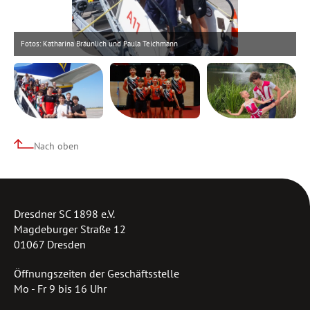
Fotos: Katharina Bräunlich und Paula Teichmann
Fo
Nach oben
Dresdner SC 1898 e.V.
Magdeburger Straße 12
01067 Dresden
Öffnungszeiten der Geschäftsstelle
Mo - Fr 9 bis 16 Uhr