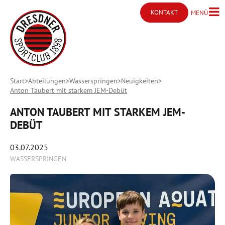
KONTAKT
MENÜ
Menü ö
Kontakt öffnen
Start
Abteilungen
Wasserspringen
Neuigkeiten
Anton Taubert mit starkem JEM-Debüt
ANTON TAUBERT MIT STARKEM JEM-
DEBÜT
03.07.2025
WASSERSPRINGEN