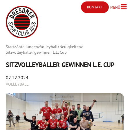
KONTAKT
MENÜ
Menü ö
Kontakt öffnen
Start
Abteilungen
Volleyball
Neuigkeiten
Sitzvolleyballer gewinnen L.E. Cup
SITZVOLLEYBALLER GEWINNEN L.E. CUP
02.12.2024
VOLLEYBALL