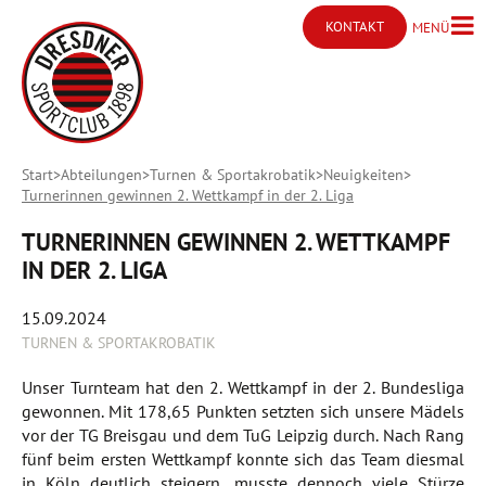
KONTAKT
MENÜ
Menü ö
Kontakt öffnen
Start
Abteilungen
Turnen & Sportakrobatik
Neuigkeiten
Turnerinnen gewinnen 2. Wettkampf in der 2. Liga
TURNERINNEN GEWINNEN 2. WETTKAMPF
IN DER 2. LIGA
15.09.2024
TURNEN & SPORTAKROBATIK
Unser Turnteam hat den 2. Wettkampf in der 2. Bundesliga
gewonnen. Mit 178,65 Punkten setzten sich unsere Mädels
vor der TG Breisgau und dem TuG Leipzig durch. Nach Rang
fünf beim ersten Wettkampf konnte sich das Team diesmal
in Köln deutlich steigern, musste dennoch viele Stürze