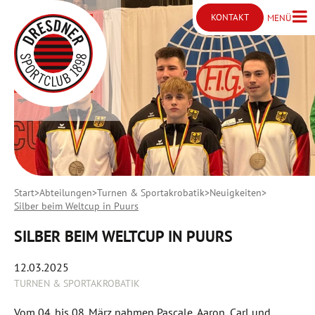
KONTAKT
MENÜ
Menü ö
Kontakt öffnen
Start
Abteilungen
Turnen & Sportakrobatik
Neuigkeiten
Silber beim Weltcup in Puurs
SILBER BEIM WELTCUP IN PUURS
12.03.2025
TURNEN & SPORTAKROBATIK
Vom 04. bis 08. März nahmen Pascale, Aaron, Carl und