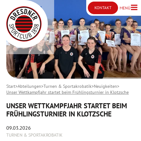
KONTAKT
MENÜ
Menü ö
Kontakt öffnen
Start
Abteilungen
Turnen & Sportakrobatik
Neuigkeiten
Unser Wettkampfjahr startet beim Frühlingsturnier in Klotzsche
UNSER WETTKAMPFJAHR STARTET BEIM
FRÜHLINGSTURNIER IN KLOTZSCHE
09.03.2026
TURNEN & SPORTAKROBATIK