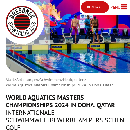
KONTAKT
MENÜ
Menü ö
Kontakt öffnen
Start
Abteilungen
Schwimmen
Neuigkeiten
World Aquatics Masters Championships 2024 in Doha, Qatar
WORLD AQUATICS MASTERS
CHAMPIONSHIPS 2024 IN DOHA, QATAR
INTERNATIONALE
SCHWIMMWETTBEWERBE AM PERSISCHEN
GOLF