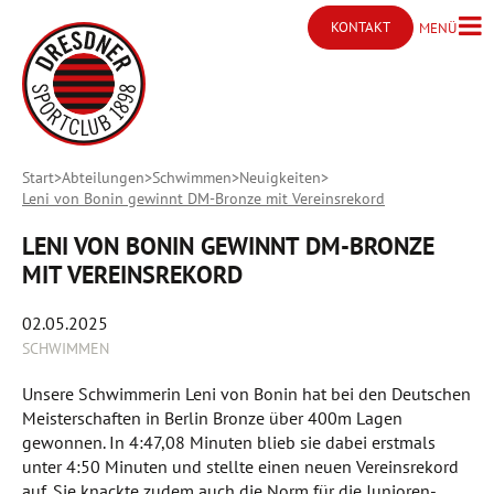
KONTAKT
MENÜ
Menü ö
Kontakt öffnen
Start
Abteilungen
Schwimmen
Neuigkeiten
Leni von Bonin gewinnt DM-Bronze mit Vereinsrekord
LENI VON BONIN GEWINNT DM-BRONZE
MIT VEREINSREKORD
02.05.2025
SCHWIMMEN
Unsere Schwimmerin Leni von Bonin hat bei den Deutschen
Meisterschaften in Berlin Bronze über 400m Lagen
gewonnen. In 4:47,08 Minuten blieb sie dabei erstmals
unter 4:50 Minuten und stellte einen neuen Vereinsrekord
auf. Sie knackte zudem auch die Norm für die Junioren-