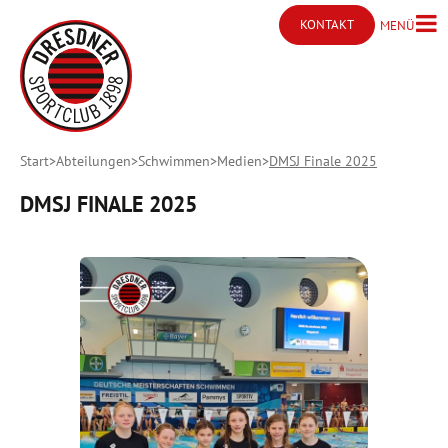
KONTAKT
MENÜ
Menü ö
Kontakt öffnen
Start
Abteilungen
Schwimmen
Medien
DMSJ Finale 2025
DMSJ FINALE 2025