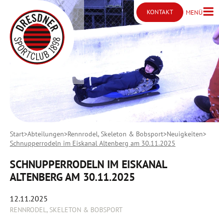
KONTAKT
MENÜ
Menü ö
Kontakt öffnen
Start
Abteilungen
Rennrodel, Skeleton & Bobsport
Neuigkeiten
Schnupperrodeln im Eiskanal Altenberg am 30.11.2025
SCHNUPPERRODELN IM EISKANAL
ALTENBERG AM 30.11.2025
12.11.2025
RENNRODEL, SKELETON & BOBSPORT