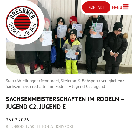
KONTAKT
MENÜ
Menü ö
Kontakt öffnen
Start
Abteilungen
Rennrodel, Skeleton & Bobsport
Neuigkeiten
Sachsenmeisterschaften im Rodeln – Jugend C2, Jugend E
SACHSENMEISTERSCHAFTEN IM RODELN –
JUGEND C2, JUGEND E
25.02.2026
RENNRODEL, SKELETON & BOBSPORT