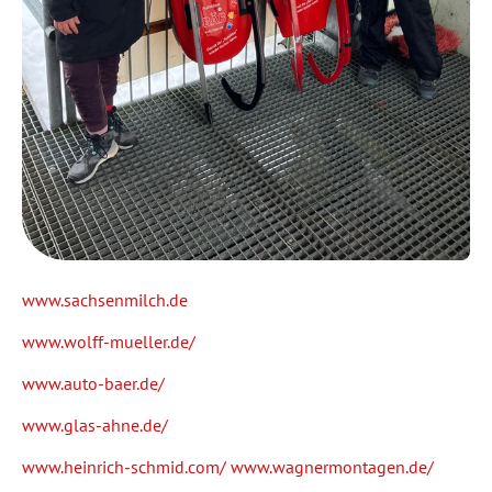
www.sachsenmilch.de
www.wolff-mueller.de/
www.auto-baer.de/
www.glas-ahne.de/
www.heinrich-schmid.com/
www.wagnermontagen.de/