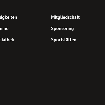
igkeiten
Mitgliedschaft
mine
Sponsoring
diathek
Sportstätten