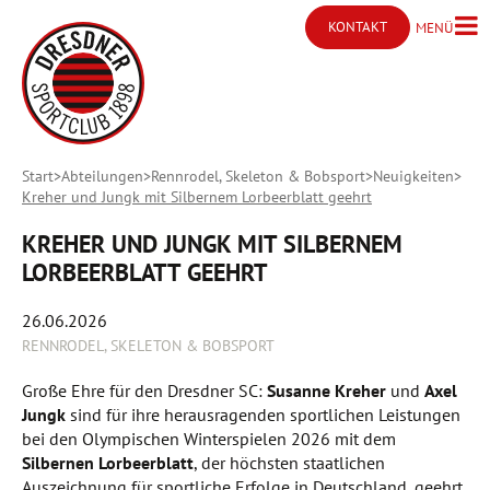
KONTAKT
MENÜ
Menü ö
Kontakt öffnen
Start
Abteilungen
Rennrodel, Skeleton & Bobsport
Neuigkeiten
Kreher und Jungk mit Silbernem Lorbeerblatt geehrt
KREHER UND JUNGK MIT SILBERNEM
LORBEERBLATT GEEHRT
26.06.2026
RENNRODEL, SKELETON & BOBSPORT
Große Ehre für den Dresdner SC:
Susanne Kreher
und
Axel
Jungk
sind für ihre herausragenden sportlichen Leistungen
bei den Olympischen Winterspielen 2026 mit dem
Silbernen Lorbeerblatt
, der höchsten staatlichen
Auszeichnung für sportliche Erfolge in Deutschland, geehrt