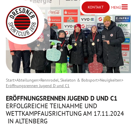
KONTAKT
MENÜ
Menü ö
Kontakt öffnen
Start
Abteilungen
Rennrodel, Skeleton & Bobsport
Neuigkeiten
Eröffnungsrennen Jugend D und C1
ERÖFFNUNGSRENNEN JUGEND D UND C1
ERFOLGREICHE TEILNAHME UND
WETTKAMPFAUSRICHTUNG AM 17.11.2024
IN ALTENBERG