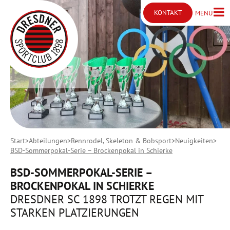
KONTAKT
MENÜ
Menü ö
Kontakt öffnen
Start
Abteilungen
Rennrodel, Skeleton & Bobsport
Neuigkeiten
BSD-Sommerpokal-Serie – Brockenpokal in Schierke
BSD-SOMMERPOKAL-SERIE –
BROCKENPOKAL IN SCHIERKE
DRESDNER SC 1898 TROTZT REGEN MIT
STARKEN PLATZIERUNGEN