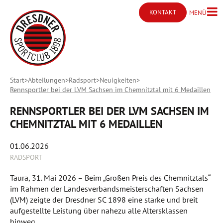
KONTAKT
MENÜ
Menü ö
Kontakt öffnen
Start
Abteilungen
Radsport
Neuigkeiten
Rennsportler bei der LVM Sachsen im Chemnitztal mit 6 Medaillen
RENNSPORTLER BEI DER LVM SACHSEN IM
CHEMNITZTAL MIT 6 MEDAILLEN
01.06.2026
RADSPORT
Taura, 31. Mai 2026 – Beim „Großen Preis des Chemnitztals“
im Rahmen der Landesverbandsmeisterschaften Sachsen
(LVM) zeigte der Dresdner SC 1898 eine starke und breit
aufgestellte Leistung über nahezu alle Altersklassen
hinweg.