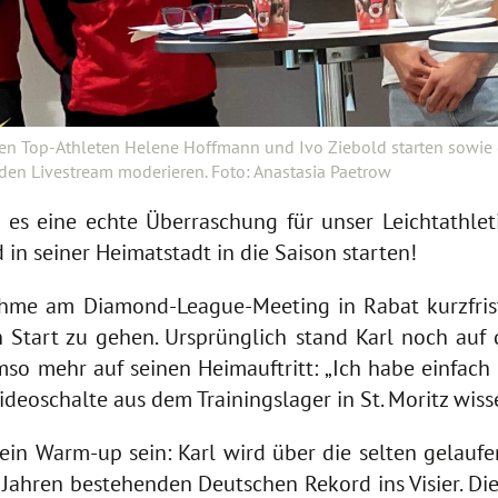
en Top-Athleten Helene Hoffmann und Ivo Ziebold starten sowie 
rd den Livestream moderieren. Foto: Anastasia Paetrow
es eine echte Überraschung für unser Leichtathleti
 in seiner Heimatstadt in die Saison starten!
ahme am Diamond-League-Meeting in Rabat kurzfrist
Start zu gehen. Ursprünglich stand Karl noch auf d
umso mehr auf seinen Heimauftritt: „Ich habe einfa
Videoschalte aus dem Trainingslager in St. Moritz wiss
 ein Warm-up sein: Karl wird über die selten gelauf
 Jahren bestehenden Deutschen Rekord ins Visier. Di