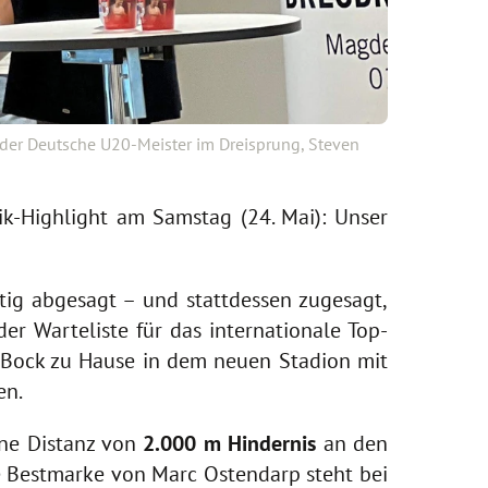
der Deutsche U20-Meister im Dreisprung, Steven
k-Highlight am Samstag (24. Mai): Unser
ig abgesagt – und stattdessen zugesagt,
er Warteliste für das internationale Top-
ch Bock zu Hause in dem neuen Stadion mit
en.
ene Distanz von
2.000 m Hindernis
an den
e Bestmarke von Marc Ostendarp steht bei