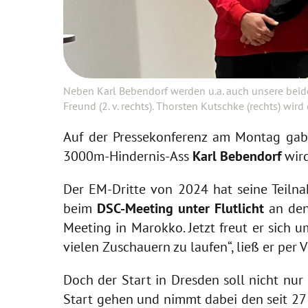
Neben Karl Bebendorf werden u.a. auch unsere beid
Freund (2. v. rechts). Thorsten Kutschke (rechts) wi
Auf der Pressekonferenz am Montag gab 
3000m-Hindernis-Ass
Karl Bebendorf
wird
Der EM-Dritte von 2024 hat seine Teiln
beim
DSC-Meeting unter Flutlicht
an den 
Meeting in Marokko. Jetzt freut er sich 
vielen Zuschauern zu laufen“, ließ er per 
Doch der Start in Dresden soll nicht nur
Start gehen und nimmt dabei den seit 27