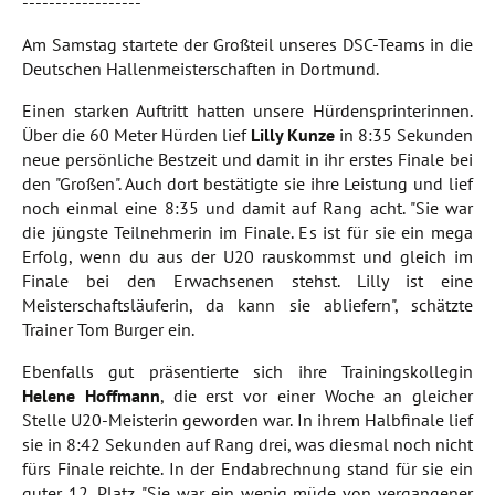
------------------
Am Samstag startete der Großteil unseres DSC-Teams in die
Deutschen Hallenmeisterschaften in Dortmund.
Einen starken Auftritt hatten unsere Hürdensprinterinnen.
Über die 60 Meter Hürden lief
Lilly Kunze
in 8:35 Sekunden
neue persönliche Bestzeit und damit in ihr erstes Finale bei
den "Großen". Auch dort bestätigte sie ihre Leistung und lief
noch einmal eine 8:35 und damit auf Rang acht. "Sie war
die jüngste Teilnehmerin im Finale. Es ist für sie ein mega
Erfolg, wenn du aus der U20 rauskommst und gleich im
Finale bei den Erwachsenen stehst. Lilly ist eine
Meisterschaftsläuferin, da kann sie abliefern", schätzte
Trainer Tom Burger ein.
Ebenfalls gut präsentierte sich ihre Trainingskollegin
Helene Hoffmann
, die erst vor einer Woche an gleicher
Stelle U20-Meisterin geworden war. In ihrem Halbfinale lief
sie in 8:42 Sekunden auf Rang drei, was diesmal noch nicht
fürs Finale reichte. In der Endabrechnung stand für sie ein
guter 12. Platz. "Sie war ein wenig müde von vergangener