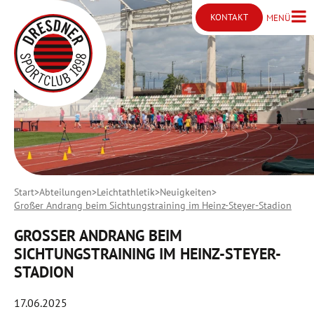
KONTAKT
MENÜ
Menü ö
Kontakt öffnen
Start
Abteilungen
Leichtathletik
Neuigkeiten
Großer Andrang beim Sichtungstraining im Heinz-Steyer-Stadion
GROSSER ANDRANG BEIM S
ICHTUNGSTRAINING IM HEINZ-STEYER-S
TADION
17.06.2025