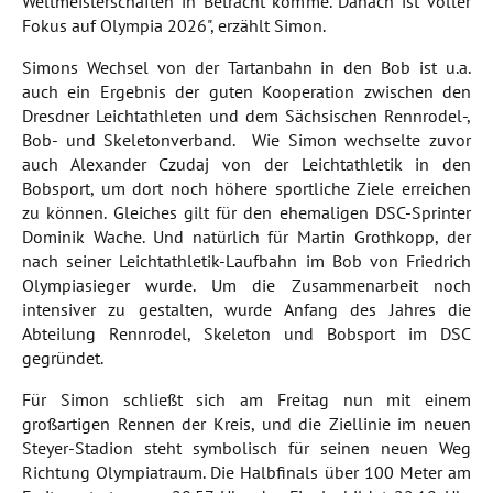
Weltmeisterschaften in Betracht komme. Danach ist voller
Fokus auf Olympia 2026", erzählt Simon.
Simons Wechsel von der Tartanbahn in den Bob ist u.a.
auch ein Ergebnis der guten Kooperation zwischen den
Dresdner Leichtathleten und dem Sächsischen Rennrodel-,
Bob- und Skeletonverband. Wie Simon wechselte zuvor
auch Alexander Czudaj von der Leichtathletik in den
Bobsport, um dort noch höhere sportliche Ziele erreichen
zu können. Gleiches gilt für den ehemaligen DSC-Sprinter
Dominik Wache. Und natürlich für Martin Grothkopp, der
nach seiner Leichtathletik-Laufbahn im Bob von Friedrich
Olympiasieger wurde. Um die Zusammenarbeit noch
intensiver zu gestalten, wurde Anfang des Jahres die
Abteilung Rennrodel, Skeleton und Bobsport im DSC
gegründet.
Für Simon schließt sich am Freitag nun mit einem
großartigen Rennen der Kreis, und die Ziellinie im neuen
Steyer-Stadion steht symbolisch für seinen neuen Weg
Richtung Olympiatraum. Die Halbfinals über 100 Meter am