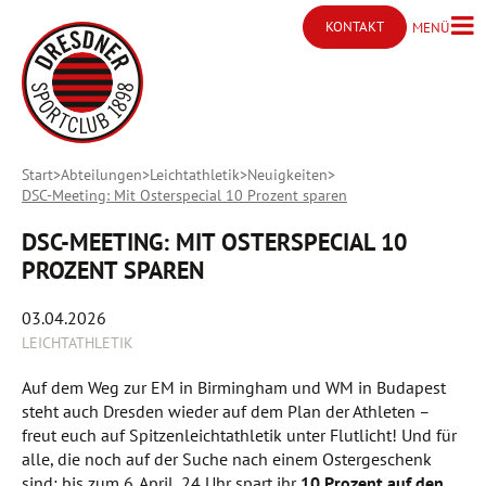
KONTAKT
MENÜ
Menü ö
Kontakt öffnen
Start
Abteilungen
Leichtathletik
Neuigkeiten
DSC-Meeting: Mit Osterspecial 10 Prozent sparen
DSC-MEETING: MIT OSTERSPECIAL 10
PROZENT SPAREN
03.04.2026
LEICHTATHLETIK
Auf dem Weg zur EM in Birmingham und WM in Budapest
steht auch Dresden wieder auf dem Plan der Athleten –
freut euch auf Spitzenleichtathletik unter Flutlicht! Und für
alle, die noch auf der Suche nach einem Ostergeschenk
sind: bis zum 6. April, 24 Uhr spart ihr
10 Prozent auf den