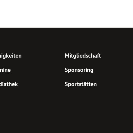
igkeiten
Mitgliedschaft
mine
Sponsoring
diathek
Sportstätten