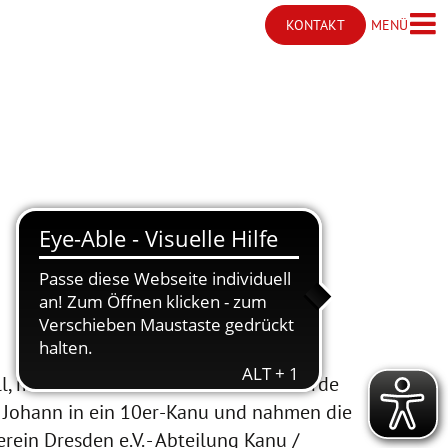
MENÜ
KONTAKT
Menü ö
Kontakt öffnen
, mal nur kulinarisch. Dieses Jahr wurde
n Johann in ein 10er-Kanu und nahmen die
ein Dresden e.V. - Abteilung Kanu /