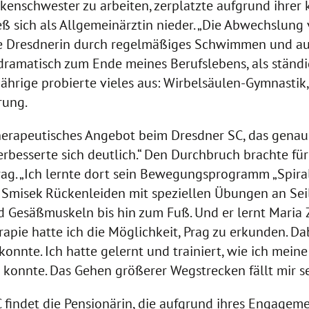
enschwester zu arbeiten, zerplatzte aufgrund ihrer
eß sich als Allgemeinärztin nieder. „Die Abwechslun
e die Dresdnerin durch regelmäßiges Schwimmen und 
h dramatisch zum Ende meines Berufslebens, als stä
-Jährige probierte vieles aus: Wirbelsäulen-Gymnasti
rung.
therapeutisches Angebot beim Dresdner SC, das gena
erbesserte sich deutlich.“ Den Durchbruch brachte f
ag. „Ich lernte dort sein Bewegungsprogramm „Spirals
 Smisek Rückenleiden mit speziellen Übungen an Seile
 Gesäßmuskeln bis hin zum Fuß. Und er lernt Maria 
apie hatte ich die Möglichkeit, Prag zu erkunden. Dabe
onnte. Ich hatte gelernt und trainiert, wie ich meine
nnte. Das Gehen größerer Wegstrecken fällt mir seit
findet die Pensionärin, die aufgrund ihres Engagem