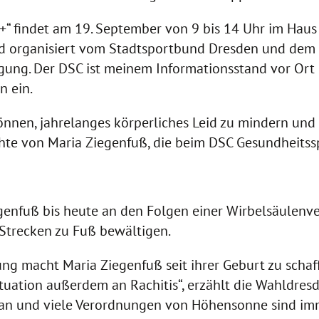
+“ findet am 19. September von 9 bis 14 Uhr im Haus 
wird organisiert vom Stadtsportbund Dresden und de
gung. Der DSC ist meinem Informationsstand vor Ort u
 ein.
önnen, jahrelanges körperliches Leid zu mindern und
chte von Maria Ziegenfuß, die beim DSC Gesundheitssp
egenfuß bis heute an den Folgen einer Wirbelsäulenv
Strecken zu Fuß bewältigen.
 macht Maria Ziegenfuß seit ihrer Geburt zu schaff
tuation außerdem an Rachitis“, erzählt die Wahldres
an und viele Verordnungen von Höhensonne sind imme