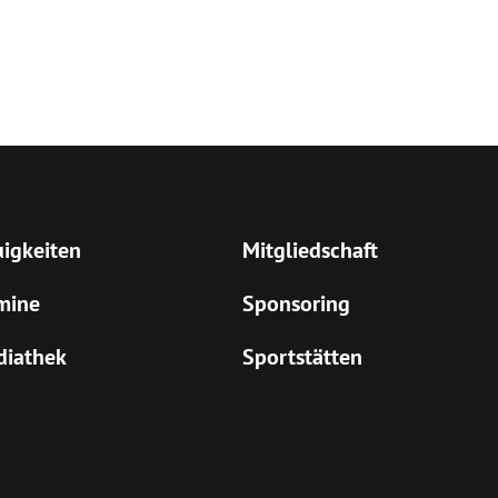
igkeiten
Mitgliedschaft
mine
Sponsoring
diathek
Sportstätten