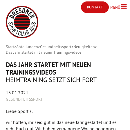
KONTAKT
MENÜ
Menü ö
Kontakt öffnen
Start
Abteilungen
Gesundheitssport
Neuigkeiten
Das Jahr startet mit neuen Trainingsvideos
DAS JAHR STARTET MIT NEUEN
TRAININGSVIDEOS
HEIMTRAINING SETZT SICH FORT
15.01.2021
GESUNDHEITSSPORT
Liebe Sportis,
wir hoffen, ihr seid gut in das neue Jahr gestartet und es
geht Euch gut. Wir haben vergangene Woche begonnen,