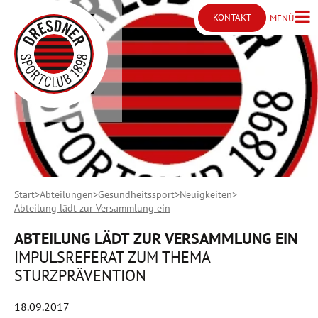
KONTAKT
MENÜ
Menü ö
Kontakt öffnen
Start
Abteilungen
Gesundheitssport
Neuigkeiten
Abteilung lädt zur Versammlung ein
ABTEILUNG LÄDT ZUR VERSAMMLUNG EIN
IMPULSREFERAT ZUM THEMA
STURZPRÄVENTION
18.09.2017