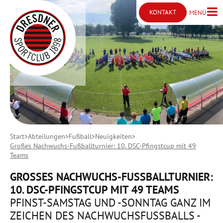
KONTAKT
MENÜ
Menü ö
Kontakt öffnen
Start
Abteilungen
Fußball
Neuigkeiten
Großes Nachwuchs-Fußballturnier: 10. DSC-Pfingstcup mit 49
Teams
GROSSES NACHWUCHS-FUSSBALLTURNIER: 10
. DSC-PFINGSTCUP MIT 49 TEAMS
PFINST-SAMSTAG UND -SONNTAG GANZ IM
ZEICHEN DES NACHWUCHSFUSSBALLS - I