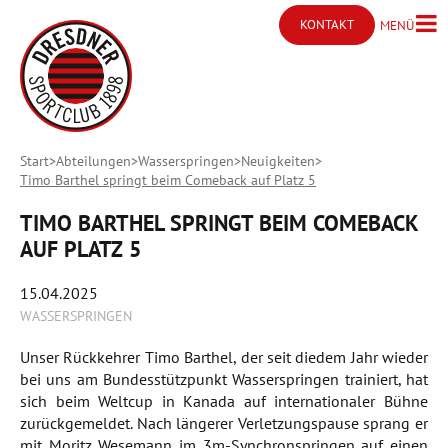
KONTAKT
MENÜ
Menü ö
Kontakt öffnen
Start
Abteilungen
Wasserspringen
Neuigkeiten
Timo Barthel springt beim Comeback auf Platz 5
TIMO BARTHEL SPRINGT BEIM COMEBACK
AUF PLATZ 5
15.04.2025
WASSERSPRINGEN
Unser Rückkehrer Timo Barthel, der seit diedem Jahr wieder
bei uns am Bundesstützpunkt Wasserspringen trainiert, hat
sich beim Weltcup in Kanada auf internationaler Bühne
zurückgemeldet. Nach längerer Verletzungspause sprang er
mit Moritz Wesemann im 3m-Synchronspringen auf einen