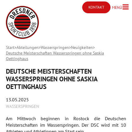
KONTAKT
MENÜ
Menü ö
Kontakt öffnen
Start
Abteilungen
Wasserspringen
Neuigkeiten
Deutsche Meisterschaften Wasserspringen ohne Saskia
Oettinghaus
DEUTSCHE MEISTERSCHAFTEN
WASSERSPRINGEN OHNE SASKIA
OETTINGHAUS
13.05.2025
WASSERSPRINGEN
Am Mittwoch beginnen in Rostock die Deutschen
Meisterschaften im Wasserspringen. Der DSC wird mit 10
Athleten und Athletinnen am Start sein.