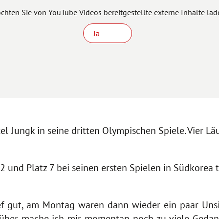
chten Sie von
YouTube Videos
bereitgestellte externe Inhalte lad
Ja
l Jungk in seine dritten Olympischen Spiele. Vier Lä
22 und Platz 7 bei seinen ersten Spielen in Südkore
ef gut, am Montag waren dann wieder ein paar Unsi
über mache ich mir momentan noch zu viele Gedank