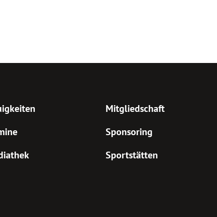
igkeiten
Mitgliedschaft
mine
Sponsoring
diathek
Sportstätten