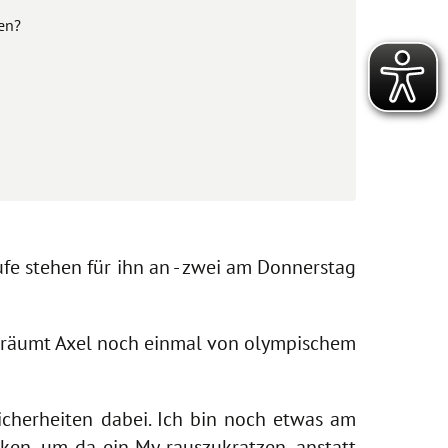
en?
ufe stehen für ihn an - zwei am Donnerstag
a träumt Axel noch einmal von olympischem
cherheiten dabei. Ich bin noch etwas am
en, um da ein My rauszukratzen, anstatt