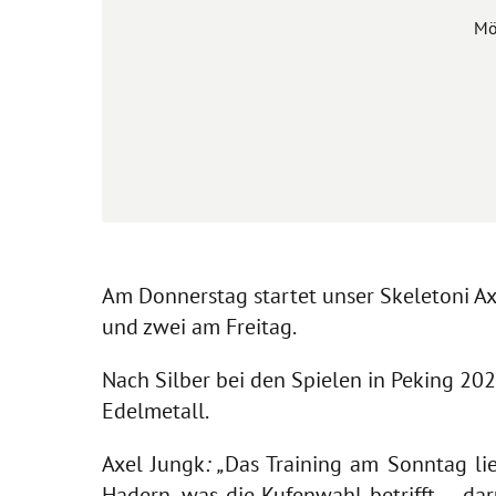
Mö
Am Donnerstag startet unser Skeletoni Axe
und zwei am Freitag.
Nach Silber bei den Spielen in Peking 20
Edelmetall.
Axel Jungk
: „
Das Training am Sonntag li
Hadern, was die Kufenwahl betrifft
–
dar