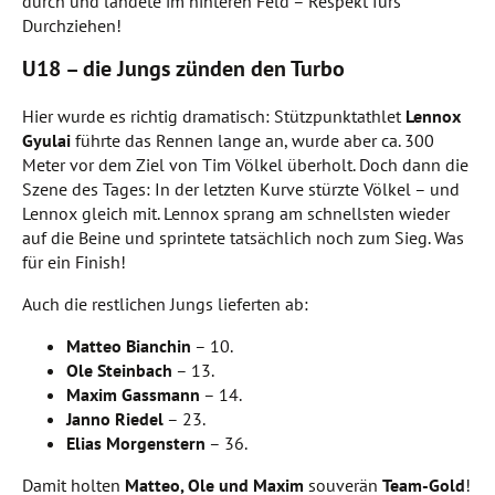
durch und landete im hinteren Feld – Respekt fürs
Durchziehen!
U18 – die Jungs zünden den Turbo
Hier wurde es richtig dramatisch: Stützpunktathlet
Lennox
Gyulai
führte das Rennen lange an, wurde aber ca. 300
Meter vor dem Ziel von Tim Völkel überholt. Doch dann die
Szene des Tages: In der letzten Kurve stürzte Völkel – und
Lennox gleich mit. Lennox sprang am schnellsten wieder
auf die Beine und sprintete tatsächlich noch zum Sieg. Was
für ein Finish!
Auch die restlichen Jungs lieferten ab:
Matteo Bianchin
– 10.
Ole Steinbach
– 13.
Maxim Gassmann
– 14.
Janno Riedel
– 23.
Elias Morgenstern
– 36.
Damit holten
Matteo, Ole und Maxim
souverän
Team-Gold
!