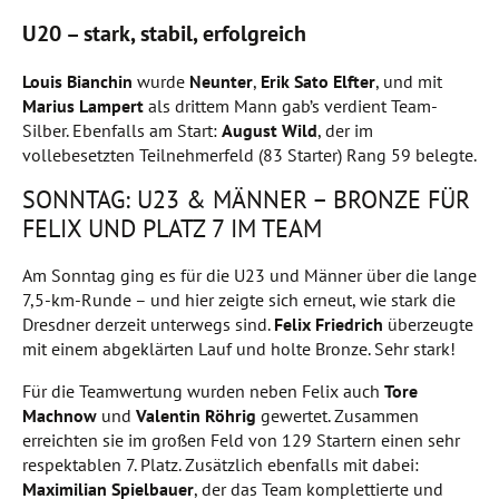
U20 – stark, stabil, erfolgreich
Louis Bianchin
wurde
Neunter
,
Erik Sato
Elfter
, und mit
Marius Lampert
als drittem Mann gab’s verdient Team-
Silber. Ebenfalls am Start:
August Wild
, der im
vollebesetzten Teilnehmerfeld (83 Starter) Rang 59 belegte.
SONNTAG: U23 & MÄNNER – BRONZE FÜR
FELIX UND PLATZ 7 IM TEAM
Am Sonntag ging es für die U23 und Männer über die lange
7,5-km-Runde – und hier zeigte sich erneut, wie stark die
Dresdner derzeit unterwegs sind.
Felix Friedrich
überzeugte
mit einem abgeklärten Lauf und holte Bronze. Sehr stark!
Für die Teamwertung wurden neben Felix auch
Tore
Machnow
und
Valentin Röhrig
gewertet. Zusammen
erreichten sie im großen Feld von 129 Startern einen sehr
respektablen 7. Platz. Zusätzlich ebenfalls mit dabei:
Maximilian Spielbauer
, der das Team komplettierte und