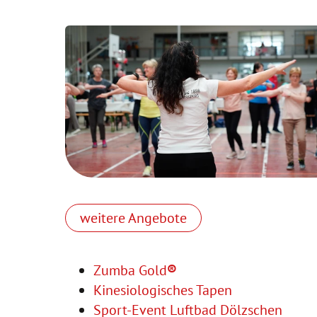
weitere Angebote
Zumba Gold
®
Kinesiologisches Tapen
Sport-Event Luftbad Dölzschen