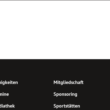
igkeiten
Mitgliedschaft
mine
Sponsoring
diathek
Sportstätten