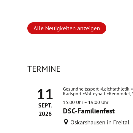
Alle Neuigkeiten anzeigen
TERMINE
11
Gesundheitssport
Leichtathletik
Radsport
Volleyball
Rennrodel,
15:00
Uhr
–
19:00 Uhr
SEPT.
DSC-Familienfest
2026
Oskarshausen in Freital